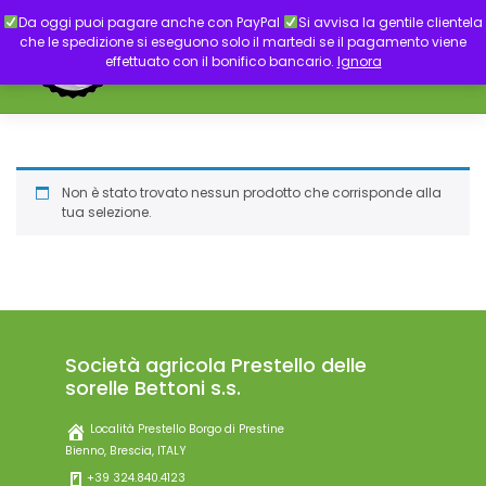
Skip
Da oggi puoi pagare anche con PayPal
Si avvisa la gentile clientela
to
che le spedizione si eseguono solo il martedi se il pagamento viene
content
effettuato con il bonifico bancario.
Ignora
Non è stato trovato nessun prodotto che corrisponde alla
tua selezione.
Società agricola Prestello delle
sorelle Bettoni s.s.
Località Prestello Borgo di Prestine
Bienno, Brescia, ITALY
+39 324.840.4123