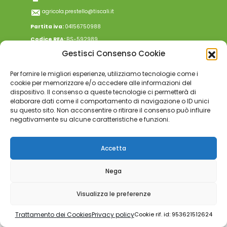
agricola.prestello@tiscali.it
Partita iva:
04156750988
Codice REA:
BS-592989
Gestisci Consenso Cookie
Informazioni aziendali
Per fornire le migliori esperienze, utilizziamo tecnologie come i
– Privacy Policy
cookie per memorizzare e/o accedere alle informazioni del
– Trattamento dei Cookies
dispositivo. Il consenso a queste tecnologie ci permetterà di
elaborare dati come il comportamento di navigazione o ID unici
– Termini e condizioni di navigazione
su questo sito. Non acconsentire o ritirare il consenso può influire
– Termini e condizioni di vendita
negativamente su alcune caratteristiche e funzioni.
– Modulo ODR
Accetta
Nega
Visualizza le preferenze
Trattamento dei Cookies
Privacy policy
Cookie rif. id: 953621512624