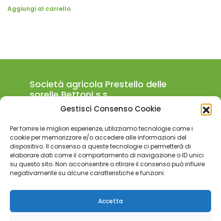
Aggiungi al carrello
Società agricola Prestello delle
sorelle Bettoni s.s.
Gestisci Consenso Cookie
Località Prestello Borgo di Prestine
Bienno, Brescia, ITALY
Per fornire le migliori esperienze, utilizziamo tecnologie come i
+39 324.840.4123
cookie per memorizzare e/o accedere alle informazioni del
dispositivo. Il consenso a queste tecnologie ci permetterà di
agricola.prestello@tiscali.it
elaborare dati come il comportamento di navigazione o ID unici
su questo sito. Non acconsentire o ritirare il consenso può influire
Partita iva:
04156750988
negativamente su alcune caratteristiche e funzioni.
Codice REA:
BS-592989
Informazioni aziendali
Accetta
– Privacy Policy